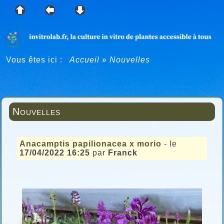
Vous êtes ici :
Accueil
»
Nouvelles
Nouvelles
Anacamptis papilionacea x morio
- le
17/04/2022 16:25
par
Franck