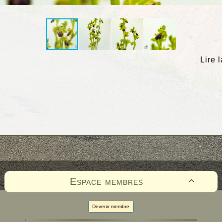
Lire 
Espace membres

Devenir membre