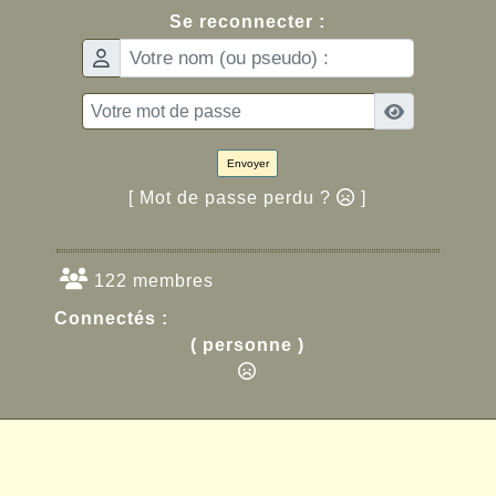
Se reconnecter :
Envoyer
[ Mot de passe perdu ?
]
122 membres
Connectés :
( personne )
ropulsé par GuppY
© 2005-2026
Sous Licence Libre CeCIL
Skins Papinou GuppY 6
Licence Libre CeCILL