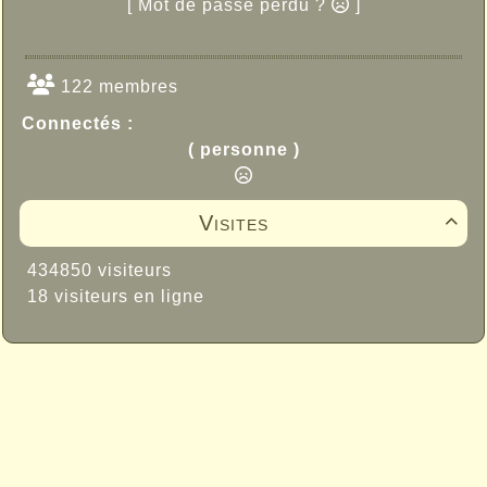
[ Mot de passe perdu ?
]
122 membres
Connectés :
( personne )
Visites

434850 visiteurs
18 visiteurs en ligne
Propulsé par GuppY
© 2005-2026
Sous Licence Libre
CeCILL
Skins Papinou GuppY 6
Licence Libre CeCILL