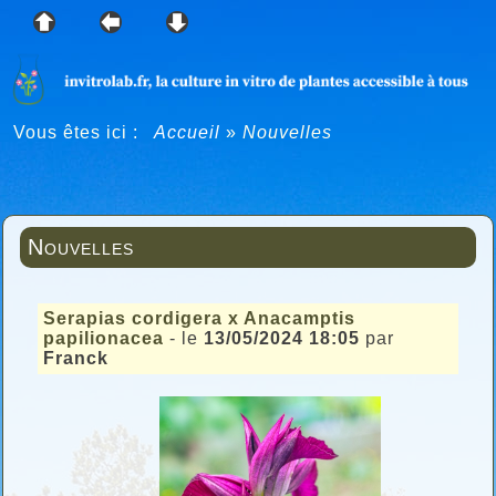
Vous êtes ici :
Accueil
»
Nouvelles
Nouvelles
Serapias cordigera x Anacamptis
papilionacea
- le
13/05/2024 18:05
par
Franck